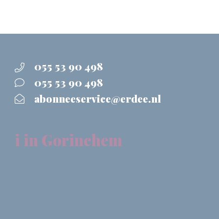
055 53 90 498
055 53 90 498
abonneeservice@erdee.nl
i in Gorinchem
Beste deelnemer,
Hartelijk dank voor uw aanmelding voor de debatavond
'Toekomst 75 jaar Israël. Het ticket dat u ontvangen
heeft bij uw aanmelding is uw bewijs van inschrijving en
geldt als toegangsbewijs voor het evenement. We