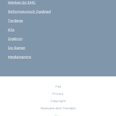
Werken bij EMG
Reformatorisch Dagblad
Terdege
Kits
Digibron
De Banier
Mediatraining
Faq
Privacy
Copyright
Realisatie door Mandelo