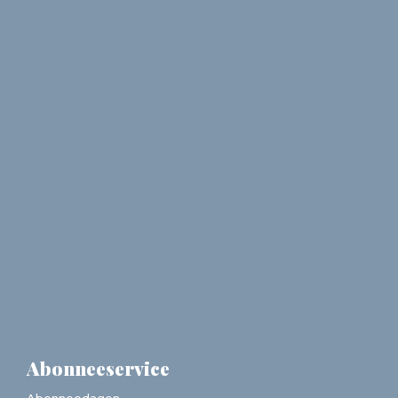
kunnen uw ticket ook vanaf uw telefoon scannen,
uitprinten is dus niet noodzakelijk.
Programma:
Vanaf 19.00 uur inloop, koffie/thee met lekkers
19.30 uur Opening avond
19.45 tot 20.30 uur Referaat van de drie debaters:
opperrabbijn Jacobs, Naomi Mestrum van het CIDI en
Jaap Hamburger van Een Ander Joods Geluid
20.30 uur Pauze met koffie/thee en wortelcake
20.45 uur Debat met de sprekers
21.45 uur Sluiting
Met vriendelijke groet,
Reformatorisch Dagblad
Abonneeservice