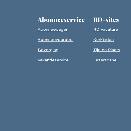
Abonneeservice
RD-sites
Abonneedagen
RD Vacature
Abonneevoordeel
Kerktijden
Bezorging
Tijd en Plaats
Vakantieservice
Lezerspanel
avond 'Toekomst 75
 aanmelding is uw
 voor het
efoon scannen,