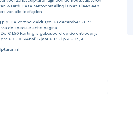
eel veel zandsculpturen zijn ook de houtsculpturen,
en waard! Deze tentoonstelling is niet alleen een
s van alle leeftijden.
g p.p. De korting geldt t/m 30 december 2023.
n via de speciale actie pagina
 De € 1,50 korting is gebaseerd op de entreeprijs
. € 6,50. VAnaf 13 jaar € 12,- i.p.v. € 13,50.
lpturen.nl