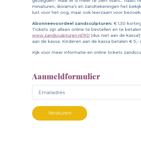
gezegden? Maar er is meer te zien! Want... naast h
miniaturen, diorama’s en zandtekeningen het bekijk
lust voor het oog, maar ook leerzaam voor bezoeker
Abonneevoordeel zandsculpturen:
€ 1,50 kortin
Tickets zijn alleen online te bestellen en te betale
www.zandsculpturen.nl/RD
(dus niet aan de kassa!)
aan de kassa. Kinderen aan de kassa betalen € 5,- i.p.v
Kijk voor meer informatie en online tickets zandscu
Aanmeldformulier
Call me back by fax
Versturen