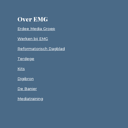
Over EMG
Erdee Media Groep
Werken bij EMG
Reformatorisch Dagblad
Terdege
Kits
Digibron
De Banier
Mediatraining