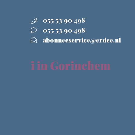
055 53 90 498
055 53 90 498
abonneeservice@erdee.nl
i in Gorinchem
Beste deelnemer,
Hartelijk dank voor uw aanmelding voor de debat
jaar Israël. Het ticket dat u ontvangen heeft bij uw
bewijs van inschrijving en geldt als toegangsbewijs
evenement. We kunnen uw ticket ook vanaf uw tel
uitprinten is dus niet noodzakelijk.
Programma: