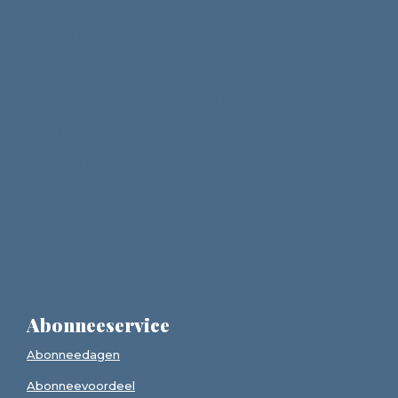
Programma:
Vanaf 19.00 uur inloop, koffie/thee met lekkers
19.30 uur Opening avond
19.45 tot 20.30 uur Referaat van de drie debaters:
opperrabbijn Jacobs, Naomi Mestrum van het CIDI en
Jaap Hamburger van Een Ander Joods Geluid
20.30 uur Pauze met koffie/thee en wortelcake
20.45 uur Debat met de sprekers
21.45 uur Sluiting
Met vriendelijke groet,
Reformatorisch Dagblad
Abonneeservice
Abonneedagen
Abonneevoordeel