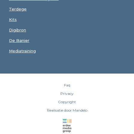
Terdege
Kits
Digibron
De Banier
Mediatraining
Faq
Privacy
Copyright
Realisatie door Mandelo