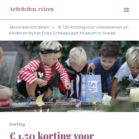
Activiteiten, reizen
Abonneevoordelen
€ 1,50 korting voor volwassenen en
kinderen bij het Fries Scheepvaart Museum in Sneek
VOL AANDACHT VOOR VOORBIJVARENDE BOOTJES...
Korting
€ 1,50 korting voor