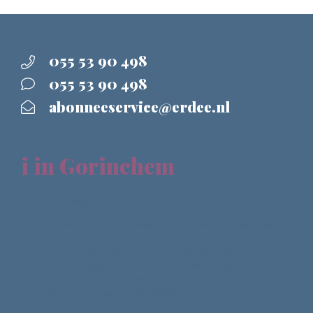
055 53 90 498
055 53 90 498
abonneeservice@erdee.nl
i in Gorinchem
Beste deelnemer,
Hartelijk dank voor uw aanmelding voor de debatavond
'Toekomst 75 jaar Israël. Het ticket dat u ontvangen
heeft bij uw aanmelding is uw bewijs van inschrijving en
geldt als toegangsbewijs voor het evenement. We
kunnen uw ticket ook vanaf uw telefoon scannen,
uitprinten is dus niet noodzakelijk.