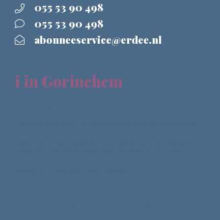
055 53 90 498
055 53 90 498
abonneeservice@erdee.nl
i in Gorinchem
Beste deelnemer,
Hartelijk dank voor uw aanmelding voor de debatavond
'Toekomst 75 jaar Israël. Het ticket dat u ontvangen
heeft bij uw aanmelding is uw bewijs van inschrijving en
geldt als toegangsbewijs voor het evenement. We
kunnen uw ticket ook vanaf uw telefoon scannen,
uitprinten is dus niet noodzakelijk.
Programma:
Vanaf 19.00 uur inloop, koffie/thee met lekkers