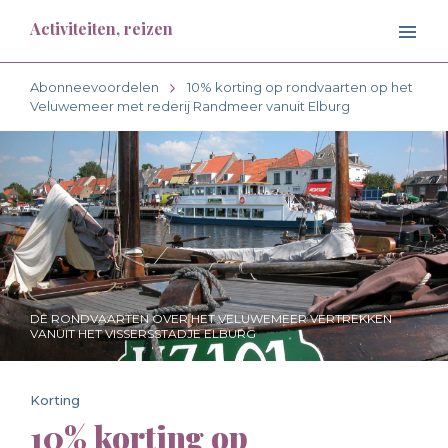
Activiteiten, reizen
Abonneevoordelen
10% korting op rondvaarten op het
Veluwemeer met rederij Randmeer vanuit Elburg
DE RONDVAARTEN OVER HET VELUWEMEER VERTREKKEN
VANUIT HET VISSERSSTADJE ELBURG
Korting
10% korting op