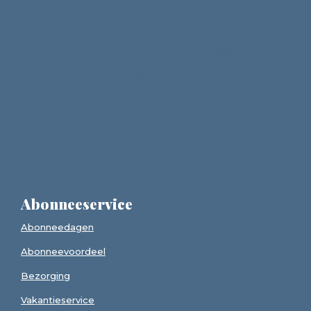
19.30 uur Opening avond
19.45 tot 20.30 uur Referaat van de drie debaters:
opperrabbijn Jacobs, Naomi Mestrum van het CIDI en
Jaap Hamburger van Een Ander Joods Geluid
20.30 uur Pauze met koffie/thee en wortelcake
20.45 uur Debat met de sprekers
21.45 uur Sluiting
Met vriendelijke groet,
Reformatorisch Dagblad
Abonneeservice
Abonneedagen
Abonneevoordeel
Bezorging
Vakantieservice