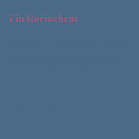
i in Gorinchem
Beste deelnemer,
Hartelijk dank voor uw aanmelding voor de debatavond
'Toekomst 75 jaar Israël. Het ticket dat u ontvangen
heeft bij uw aanmelding is uw bewijs van inschrijving en
geldt als toegangsbewijs voor het evenement. We
kunnen uw ticket ook vanaf uw telefoon scannen,
uitprinten is dus niet noodzakelijk.
Programma:
Vanaf 19.00 uur inloop, koffie/thee met lekkers
19.30 uur Opening avond
19.45 tot 20.30 uur Referaat van de drie debaters:
opperrabbijn Jacobs, Naomi Mestrum van het CIDI en
Jaap Hamburger van Een Ander Joods Geluid