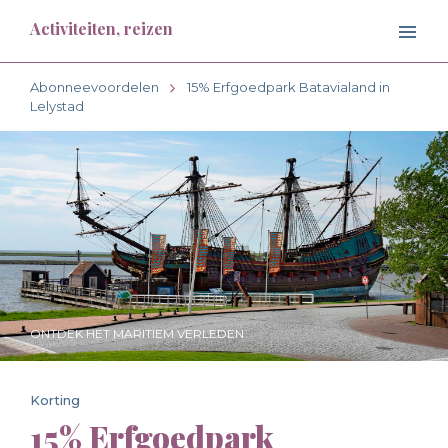
Activiteiten, reizen
Abonneevoordelen
15% Erfgoedpark Batavialand in
Lelystad
ONTDEK HET MARITIEM VERLEDEN
Korting
15% Erfgoedpark