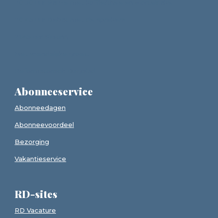
20.30 uur Pauze met koffie/thee en wortelcake
20.45 uur Debat met de sprekers
21.45 uur Sluiting
Met vriendelijke groet,
Reformatorisch Dagblad
Abonneeservice
Abonneedagen
Abonneevoordeel
Bezorging
Vakantieservice
RD-sites
RD Vacature