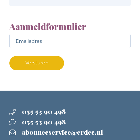
Aanmeldformulier
Call me back by fax
Versturen
055 53 90 498
055 53 90 498
abonneeservice@erdee.nl