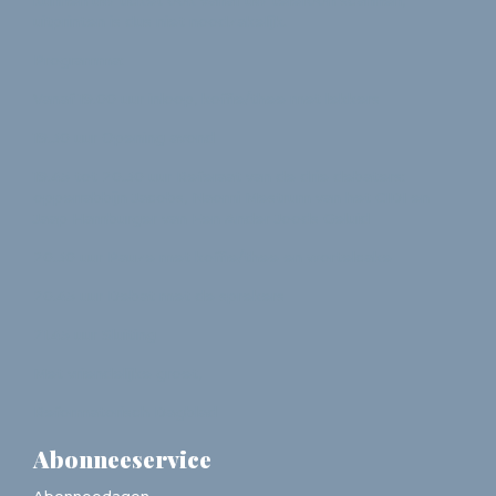
kunnen uw ticket ook vanaf uw telefoon scannen,
uitprinten is dus niet noodzakelijk.
Programma:
Vanaf 19.00 uur inloop, koffie/thee met lekkers
19.30 uur Opening avond
19.45 tot 20.30 uur Referaat van de drie debaters:
opperrabbijn Jacobs, Naomi Mestrum van het CIDI en
Jaap Hamburger van Een Ander Joods Geluid
20.30 uur Pauze met koffie/thee en wortelcake
20.45 uur Debat met de sprekers
21.45 uur Sluiting
Met vriendelijke groet,
Reformatorisch Dagblad
Abonneeservice