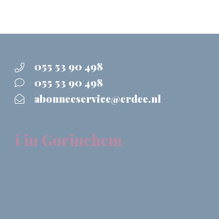
055 53 90 498
055 53 90 498
abonneeservice@erdee.nl
i in Gorinchem
Beste deelnemer,
Hartelijk dank voor uw aanmelding voor de debatavond
'Toekomst 75 jaar Israël. Het ticket dat u ontvangen
heeft bij uw aanmelding is uw bewijs van inschrijving en
geldt als toegangsbewijs voor het evenement. We