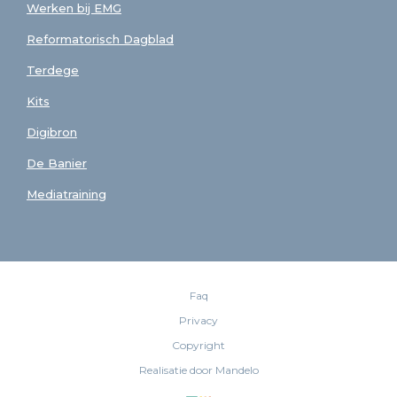
Werken bij EMG
Reformatorisch Dagblad
Terdege
Kits
Digibron
De Banier
Mediatraining
Faq
Privacy
Copyright
Realisatie door Mandelo