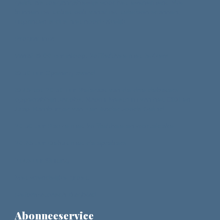
geldt als toegangsbewijs voor het evenement. We
kunnen uw ticket ook vanaf uw telefoon scannen,
uitprinten is dus niet noodzakelijk.
Programma:
Vanaf 19.00 uur inloop, koffie/thee met lekkers
19.30 uur Opening avond
19.45 tot 20.30 uur Referaat van de drie debaters:
opperrabbijn Jacobs, Naomi Mestrum van het CIDI en
Jaap Hamburger van Een Ander Joods Geluid
20.30 uur Pauze met koffie/thee en wortelcake
20.45 uur Debat met de sprekers
21.45 uur Sluiting
Met vriendelijke groet,
Reformatorisch Dagblad
Abonneeservice