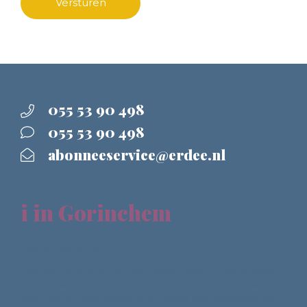
Versturen
055 53 90 498
055 53 90 498
abonneeservice@erdee.nl
i in Gorinchem
Beste deelnemer,
Hartelijk dank voor uw aanmelding voor de debatavond
'Toekomst 75 jaar Israël. Het ticket dat u ontvangen
heeft bij uw aanmelding is uw bewijs van inschrijving en