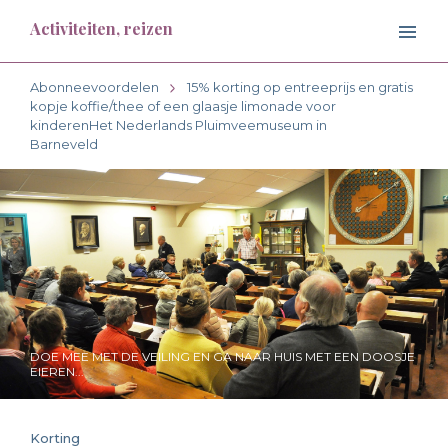
Activiteiten, reizen
Abonneevoordelen
15% korting op entreeprijs en gratis
kopje koffie/thee of een glaasje limonade voor
kinderenHet Nederlands Pluimveemuseum in
Barneveld
DOE MEE MET DE VEILING EN GA NAAR HUIS MET EEN DOOSJE
EIEREN...
Korting