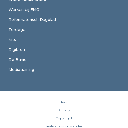
Werken bij EMG
Reformatorisch Dagblad
Terdege
Kits
Digibron
De Banier
Mediatraining
Faq
Privacy
Copyright
Realisatie door Mandelo