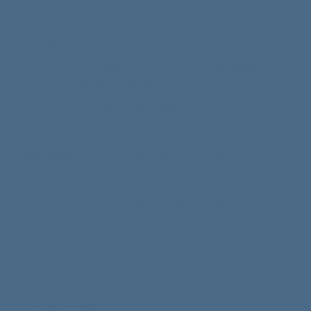
Beste deelnemer,
Hartelijk dank voor uw aanmelding voor de debatavond
'Toekomst 75 jaar Israël. Het ticket dat u ontvangen
heeft bij uw aanmelding is uw bewijs van inschrijving en
geldt als toegangsbewijs voor het evenement. We
kunnen uw ticket ook vanaf uw telefoon scannen,
uitprinten is dus niet noodzakelijk.
Programma:
Vanaf 19.00 uur inloop, koffie/thee met lekkers
19.30 uur Opening avond
19.45 tot 20.30 uur Referaat van de drie debaters:
opperrabbijn Jacobs, Naomi Mestrum van het CIDI en
Jaap Hamburger van Een Ander Joods Geluid
20.30 uur Pauze met koffie/thee en wortelcake
20.45 uur Debat met de sprekers
21.45 uur Sluiting