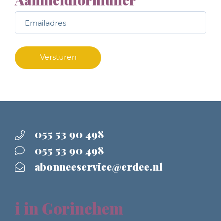
Call me back by fax
Versturen
055 53 90 498
055 53 90 498
abonneeservice@erdee.nl
i in Gorinchem