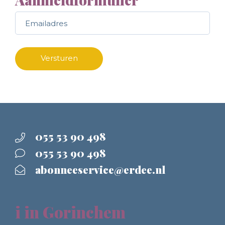
Call me back by fax
Versturen
055 53 90 498
055 53 90 498
abonneeservice@erdee.nl
i in Gorinchem