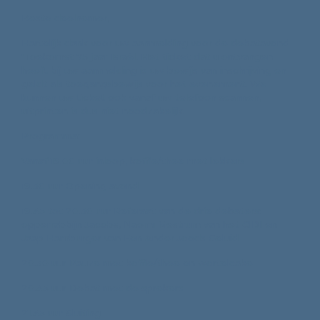
Beste deelnemer,
Hartelijk dank voor uw aanmelding voor de debatavond
'Toekomst 75 jaar Israël. Het ticket dat u ontvangen
heeft bij uw aanmelding is uw bewijs van inschrijving en
geldt als toegangsbewijs voor het evenement. We
kunnen uw ticket ook vanaf uw telefoon scannen,
uitprinten is dus niet noodzakelijk.
Programma:
Vanaf 19.00 uur inloop, koffie/thee met lekkers
19.30 uur Opening avond
19.45 tot 20.30 uur Referaat van de drie debaters:
opperrabbijn Jacobs, Naomi Mestrum van het CIDI en
Jaap Hamburger van Een Ander Joods Geluid
20.30 uur Pauze met koffie/thee en wortelcake
20.45 uur Debat met de sprekers
21.45 uur Sluiting