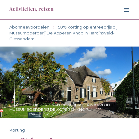
Activiteiten, reizen
Abonneevoordelen
50% korting op entreeprijs bij
Museumboerderij De Koperen Knop in Hardinxveld-
Giessendam
ONTDEK DE HISTORIE VAN DE ALBLASSERWAARD IN
MUSEUMBOERDERIJ DE KOPEREN KNOP...
Korting