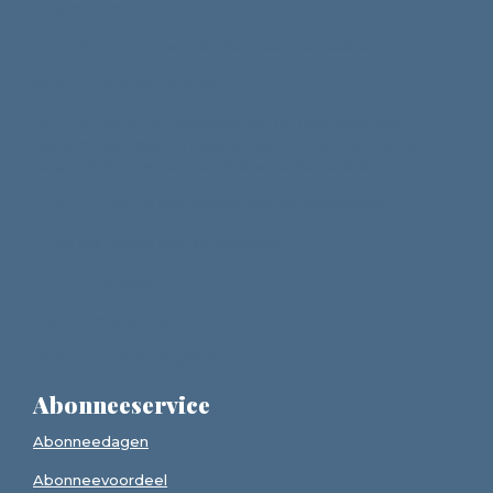
Programma:
Vanaf 19.00 uur inloop, koffie/thee met lekkers
19.30 uur Opening avond
19.45 tot 20.30 uur Referaat van de drie debaters:
opperrabbijn Jacobs, Naomi Mestrum van het CIDI en
Jaap Hamburger van Een Ander Joods Geluid
20.30 uur Pauze met koffie/thee en wortelcake
20.45 uur Debat met de sprekers
21.45 uur Sluiting
Met vriendelijke groet,
Reformatorisch Dagblad
Abonneeservice
Abonneedagen
Abonneevoordeel