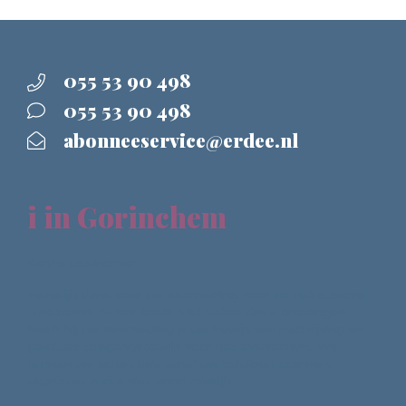
055 53 90 498
055 53 90 498
abonneeservice@erdee.nl
i in Gorinchem
Beste deelnemer,
Hartelijk dank voor uw aanmelding voor de debatavond
'Toekomst 75 jaar Israël. Het ticket dat u ontvangen
heeft bij uw aanmelding is uw bewijs van inschrijving en
geldt als toegangsbewijs voor het evenement. We
kunnen uw ticket ook vanaf uw telefoon scannen,
uitprinten is dus niet noodzakelijk.