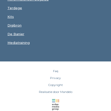
Terdege
Kits
Digibron
De Banier
Mediatraining
Faq
Privacy
Copyright
Realisatie door Mandelo