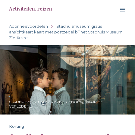
Activiteiten, reizen
Abonneevoordelen
Stadhuismuseum gratis
ansichtkaart kaart met postzegel bij het Stadhuis Museum
Zierikzee
STADHUISMUSEUM ZIERIKZEE, GEBOEID DOOR HET
VERLEDEN...
Korting