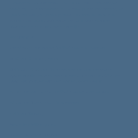
'Toekomst 75 jaar Israël. Het ticket dat u ontvangen
heeft bij uw aanmelding is uw bewijs van inschrijving en
geldt als toegangsbewijs voor het evenement. We
kunnen uw ticket ook vanaf uw telefoon scannen,
uitprinten is dus niet noodzakelijk.
Programma:
Vanaf 19.00 uur inloop, koffie/thee met lekkers
19.30 uur Opening avond
19.45 tot 20.30 uur Referaat van de drie debaters:
opperrabbijn Jacobs, Naomi Mestrum van het CIDI en
Jaap Hamburger van Een Ander Joods Geluid
20.30 uur Pauze met koffie/thee en wortelcake
20.45 uur Debat met de sprekers
21.45 uur Sluiting
Met vriendelijke groet,
Reformatorisch Dagblad