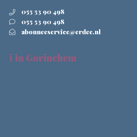
055 53 90 498
055 53 90 498
abonneeservice@erdee.nl
i in Gorinchem
Beste deelnemer,
Hartelijk dank voor uw aanmelding voor de debatavond
'Toekomst 75 jaar Israël. Het ticket dat u ontvangen
heeft bij uw aanmelding is uw bewijs van inschrijving en
geldt als toegangsbewijs voor het evenement. We
kunnen uw ticket ook vanaf uw telefoon scannen,
uitprinten is dus niet noodzakelijk.
Programma:
Vanaf 19.00 uur inloop, koffie/thee met lekkers