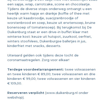
een sapje, wrap, carrotcake, scone en chocolaatje.
Tijdens de diverse stops onderweg ontvangt u een
heerlijk warm hapje en drankje (koffie of thee met
keuze uit kaasbroodje, suacijzenbroodje of
worstenbrood en soep, keuze uit erwtensoep, bruine
bonensoep of tomatensoep). Bij terugkomst bij De
Duikenburg staat er een drive-in buffet klaar met
winterse kost: keuze uit hutspot, zuurkool, oerfriet,
winters stoofvlees, Dukenburgse balletjes in jus,
kinderfriet met snacks, desserts.
Uiteraard gelden ook tijdens deze tocht de
coronamaatregelen. Zorg voor elkaar!
Terdege voordeelarrangement:
twee volwassenen
en twee kinderen € 89,00; twee volwassenen en drie
kinderen € 99,00; twee volwassenen en vier kinderen
€ 109,00.
Reserveren verplicht
(www.duikenburg.nl onder
webshop).