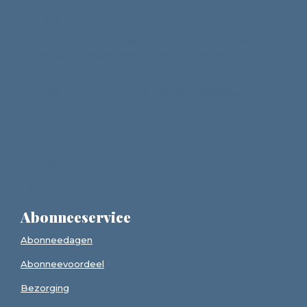
19.30 uur Opening avond
19.45 tot 20.30 uur Referaat van de drie debaters:
opperrabbijn Jacobs, Naomi Mestrum van het CIDI en
Jaap Hamburger van Een Ander Joods Geluid
20.30 uur Pauze met koffie/thee en wortelcake
20.45 uur Debat met de sprekers
21.45 uur Sluiting
Met vriendelijke groet,
Reformatorisch Dagblad
Abonneeservice
Abonneedagen
Abonneevoordeel
Bezorging