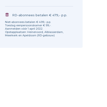
RD-abonnees betalen € 479,- p.p.
Niet-abonnees betalen € 499,- p.p.
Toeslag eenpersoonskamer € 99,-.
Aanmelden vóór 1 april 2022.
Opstapplaatsen: Heinenoord, Alblasserdam,
Meerkerk en Apeldoorn (RD-gebouw)