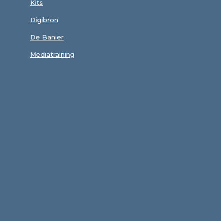
Kits
Digibron
De Banier
Mediatraining