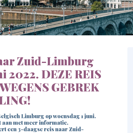
T (FOTO EIGHTY8THINGS)
naar Zuid-Limburg
uni 2022. DEZE REIS
 WEGENS GEBREK
LING!
elgisch Limburg op woensdag 1 juni.
ht aan met meer informatie.
rt een 3-daagse reis naar Zuid-