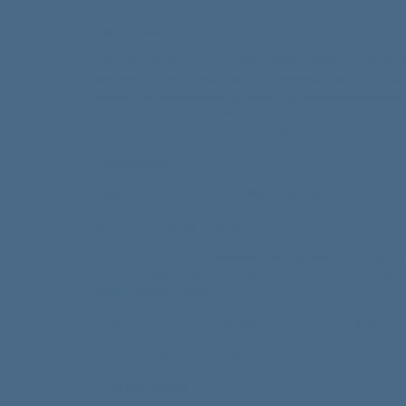
Beste deelnemer,
Hartelijk dank voor uw aanmelding voor de debat
jaar Israël. Het ticket dat u ontvangen heeft bij uw
bewijs van inschrijving en geldt als toegangsbewijs
evenement. We kunnen uw ticket ook vanaf uw tel
uitprinten is dus niet noodzakelijk.
Programma:
Vanaf 19.00 uur inloop, koffie/thee met lekkers
19.30 uur Opening avond
19.45 tot 20.30 uur Referaat van de drie debaters: 
Jacobs, Naomi Mestrum van het CIDI en Jaap Ham
Ander Joods Geluid
20.30 uur Pauze met koffie/thee en wortelcake
20.45 uur Debat met de sprekers
21.45 uur Sluiting