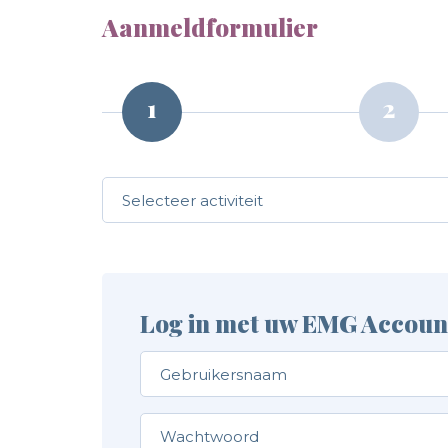
Aanmeldformulier
Call me back by fax
1
2
Log in met uw EMG Accoun