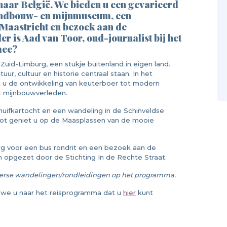
naar België. We bieden u een gevarieerd
andbouw- en mijnmuseum, een
n Maastricht en bezoek aan de
er is Aad van Toor, oud-journalist bij het
mee?
id-Limburg, een stukje buitenland in eigen land.
r, cultuur en historie centraal staan. In het
u de ontwikkeling van keuterboer tot modern
t mijnbouwverleden.
huifkartocht en een wandeling in de Schinveldse
ot geniet u op de Maasplassen van de mooie
g voor een bus rondrit en een bezoek aan de
n opgezet door de Stichting In de Rechte Straat.
 diverse wandelingen/rondleidingen op het programma.
n we u naar het reisprogramma dat u
hier
kunt