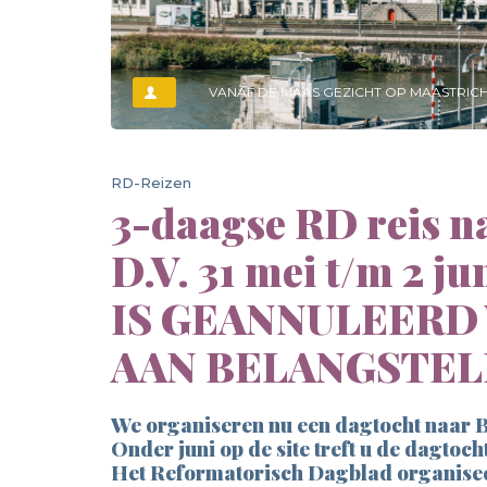
VANAF DE MAAS GEZICHT OP MAASTRICH
RD-Reizen
3-daagse RD reis 
D.V. 31 mei t/m 2 j
IS GEANNULEERD
AAN BELANGSTEL
We organiseren nu een dagtocht naar B
Onder juni op de site treft u de dagtoc
Het Reformatorisch Dagblad organisee