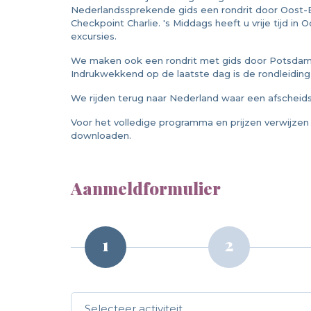
Nederlandssprekende gids een rondrit door Oost-Be
Checkpoint Charlie. 's Middags heeft u vrije tijd in 
excursies.
We maken ook een rondrit met gids door Potsdam e
Indrukwekkend op de laatste dag is de rondleidin
We rijden terug naar Nederland waar een afscheidsd
Voor het volledige programma en prijzen verwijze
downloaden.
Aanmeldformulier
Call me back by fax
1
2