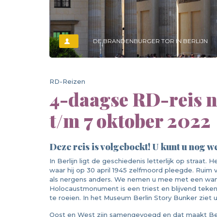
DE BRANDENBURGER TOR IN BERLIJN
RD-Reizen
4-daagse RD-reis na
t/m 7 oktober 2022
Deze reis is volgeboekt! U kunt u nog we
In Berlijn ligt de geschiedenis letterlijk op straat. 
waar hij op 30 april 1945 zelfmoord pleegde. Ruim v
als nergens anders. We nemen u mee met een wan
Holocaustmonument is een triest en blijvend teken 
te roeien. In het Museum Berlin Story Bunker ziet 
Oost en West zijn samengevoegd en dat maakt Be