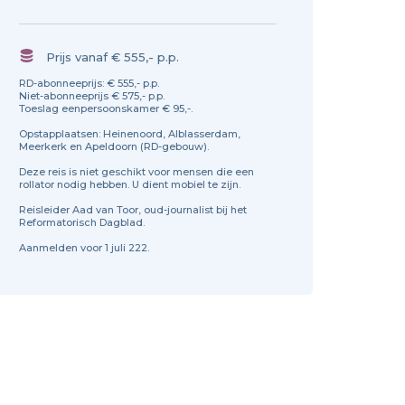
Prijs vanaf € 555,- p.p.
RD-abonneeprijs: € 555,- p.p.
Niet-abonneeprijs € 575,- p.p.
Toeslag eenpersoonskamer € 95,-.
Opstapplaatsen: Heinenoord, Alblasserdam,
Meerkerk en Apeldoorn (RD-gebouw).
Deze reis is niet geschikt voor mensen die een
rollator nodig hebben. U dient mobiel te zijn.
Reisleider Aad van Toor, oud-journalist bij het
Reformatorisch Dagblad.
Aanmelden voor 1 juli 222.