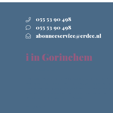
055 53 90 498
055 53 90 498
abonneeservice@erdee.nl
i in Gorinchem
Beste deelnemer,
Hartelijk dank voor uw aanmelding voor de debat
jaar Israël. Het ticket dat u ontvangen heeft bij uw
bewijs van inschrijving en geldt als toegangsbewijs
evenement. We kunnen uw ticket ook vanaf uw tel
uitprinten is dus niet noodzakelijk.
Programma: