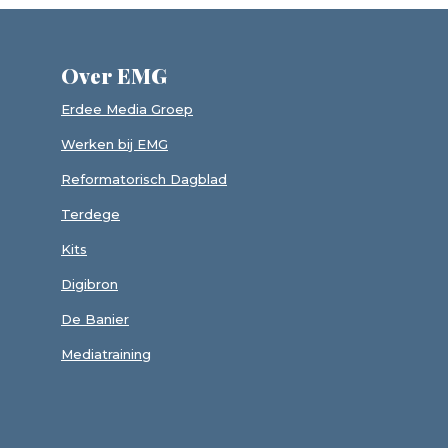
Over EMG
Erdee Media Groep
Werken bij EMG
Reformatorisch Dagblad
Terdege
Kits
Digibron
De Banier
Mediatraining