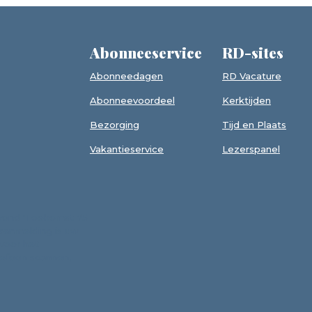
Abonneeservice
RD-sites
Abonneedagen
RD Vacature
Abonneevoordeel
Kerktijden
Bezorging
Tijd en Plaats
Vakantieservice
Lezerspanel
avond 'Toekomst 75
 aanmelding is uw
 voor het
efoon scannen,