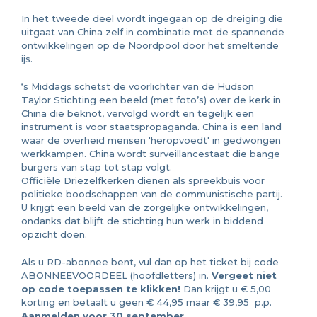
In het tweede deel wordt ingegaan op de dreiging die
uitgaat van China zelf in combinatie met de spannende
ontwikkelingen op de Noordpool door het smeltende
ijs.
‘s Middags schetst de voorlichter van de Hudson
Taylor Stichting een beeld (met foto’s) over de kerk in
China die beknot, vervolgd wordt en tegelijk een
instrument is voor staatspropaganda. China is een land
waar de overheid mensen 'heropvoedt' in gedwongen
werkkampen. China wordt surveillancestaat die bange
burgers van stap tot stap volgt.
Officiële Driezelfkerken dienen als spreekbuis voor
politieke boodschappen van de communistische partij.
U krijgt een beeld van de zorgelijke ontwikkelingen,
ondanks dat blijft de stichting hun werk in biddend
opzicht doen.
Als u RD-abonnee bent, vul dan op het ticket bij code
ABONNEEVOORDEEL (hoofdletters) in.
Vergeet niet
op code toepassen te klikken!
Dan krijgt u € 5,00
korting en betaalt u geen € 44,95 maar € 39,95 p.p.
Aanmelden voor 30 september.