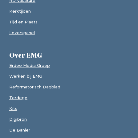
RD Vacature
Kerktijden
Tijd en Plaats
Lezerspanel
Over EMG
Erdee Media Groep
Werken bij EMG
Reformatorisch Dagblad
Terdege
Kits
Digibron
De Banier