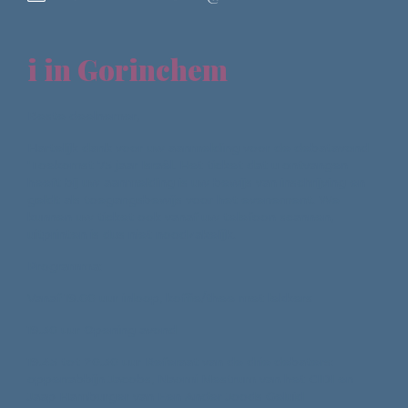
i in Gorinchem
Beste deelnemer,
Hartelijk dank voor uw aanmelding voor de debatavond
'Toekomst 75 jaar Israël. Het ticket dat u ontvangen
heeft bij uw aanmelding is uw bewijs van inschrijving en
geldt als toegangsbewijs voor het evenement. We
kunnen uw ticket ook vanaf uw telefoon scannen,
uitprinten is dus niet noodzakelijk.
Programma:
Vanaf 19.00 uur inloop, koffie/thee met lekkers
19.30 uur Opening avond
19.45 tot 20.30 uur Referaat van de drie debaters:
opperrabbijn Jacobs, Naomi Mestrum van het CIDI en
Jaap Hamburger van Een Ander Joods Geluid