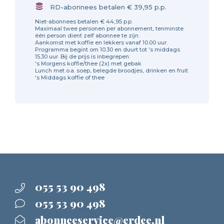
RD-abonnees betalen € 39,95 p.p.
Niet-abonnees betalen € 44,95 p.p.
Maximaal twee personen per abonnement, tenminste
één person dient zelf abonnee te zijn.
Aankomst met koffie en lekkers vanaf 10.00 uur.
Programma begint om 10.30 en duurt tot 's middags
15.30 uur. Bij de prijs is inbegrepen:
‘s Morgens koffie/thee (2x) met gebak
Lunch met o.a. soep, belegde broodjes, drinken en fruit
‘s Middags koffie of thee
055 53 90 498
055 53 90 498
abonneeservice@erdee.nl