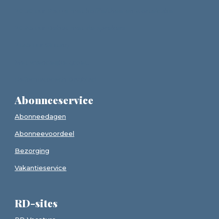
20.30 uur Pauze met koffie/thee en wortelcake
20.45 uur Debat met de sprekers
21.45 uur Sluiting
Met vriendelijke groet,
Reformatorisch Dagblad
Abonneeservice
Abonneedagen
Abonneevoordeel
Bezorging
Vakantieservice
RD-sites