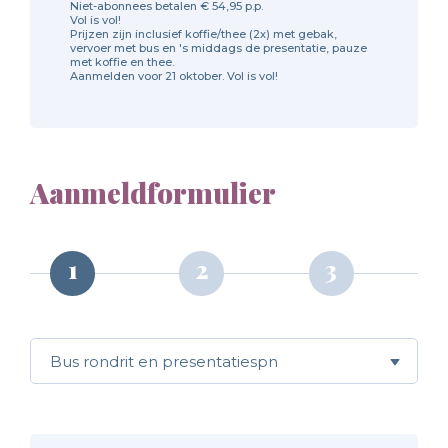
Niet-abonnees betalen € 54,95 p.p.
Vol is vol!
Prijzen zijn inclusief koffie/thee (2x) met gebak,
vervoer met bus en 's middags de presentatie, pauze
met koffie en thee.
Aanmelden voor 21 oktober. Vol is vol!
Aanmeldformulier
Call me back by fax
1
2
3