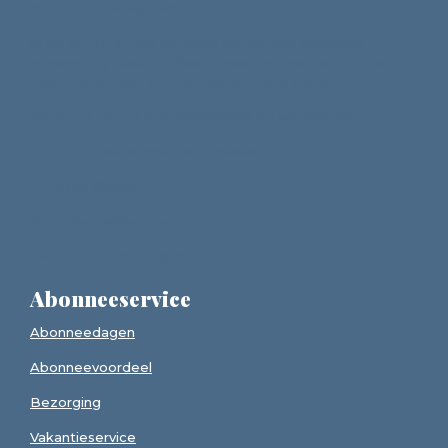
19.30 uur Opening avond
19.45 tot 20.30 uur Referaat van de drie debaters:
opperrabbijn Jacobs, Naomi Mestrum van het CIDI en
Jaap Hamburger van Een Ander Joods Geluid
20.30 uur Pauze met koffie/thee en wortelcake
20.45 uur Debat met de sprekers
21.45 uur Sluiting
Met vriendelijke groet,
Reformatorisch Dagblad
Abonneeservice
Abonneedagen
Abonneevoordeel
Bezorging
Vakantieservice