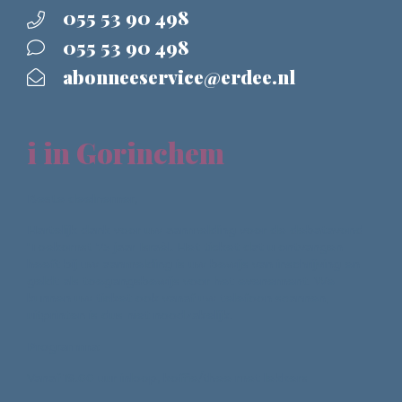
055 53 90 498
055 53 90 498
abonneeservice@erdee.nl
i in Gorinchem
Beste deelnemer,
Hartelijk dank voor uw aanmelding voor de debatavond
'Toekomst 75 jaar Israël. Het ticket dat u ontvangen
heeft bij uw aanmelding is uw bewijs van inschrijving en
geldt als toegangsbewijs voor het evenement. We
kunnen uw ticket ook vanaf uw telefoon scannen,
uitprinten is dus niet noodzakelijk.
Programma:
Vanaf 19.00 uur inloop, koffie/thee met lekkers