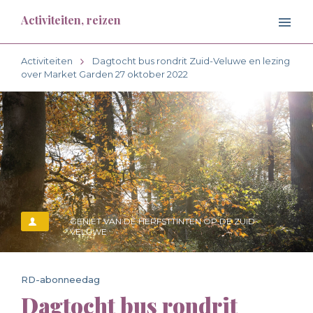
Activiteiten, reizen
Activiteiten
Dagtocht bus rondrit Zuid-Veluwe en lezing
over Market Garden 27 oktober 2022
GENIET VAN DE HERFSTTINTEN OP DE ZUID-
VELUWE
RD-abonneedag
Dagtocht bus rondrit