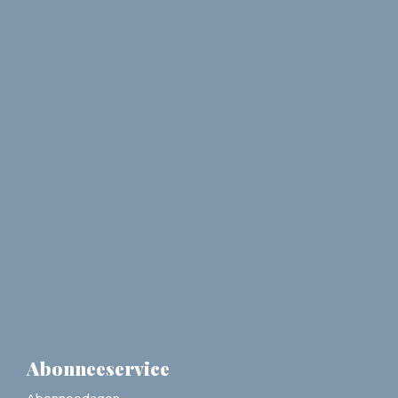
kunnen uw ticket ook vanaf uw telefoon scannen,
uitprinten is dus niet noodzakelijk.
Programma:
Vanaf 19.00 uur inloop, koffie/thee met lekkers
19.30 uur Opening avond
19.45 tot 20.30 uur Referaat van de drie debaters:
opperrabbijn Jacobs, Naomi Mestrum van het CIDI en
Jaap Hamburger van Een Ander Joods Geluid
20.30 uur Pauze met koffie/thee en wortelcake
20.45 uur Debat met de sprekers
21.45 uur Sluiting
Met vriendelijke groet,
Reformatorisch Dagblad
Abonneeservice