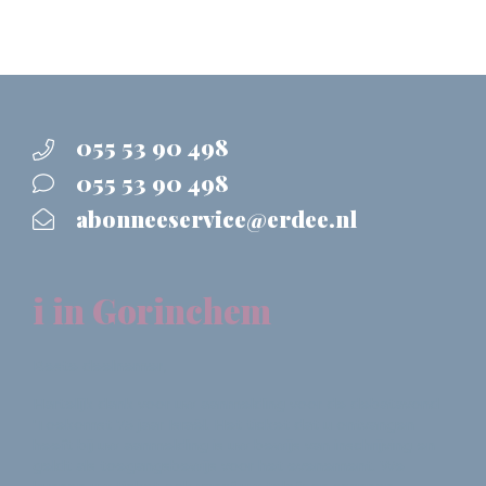
055 53 90 498
055 53 90 498
abonneeservice@erdee.nl
i in Gorinchem
Beste deelnemer,
Hartelijk dank voor uw aanmelding voor de debatavond
'Toekomst 75 jaar Israël. Het ticket dat u ontvangen
heeft bij uw aanmelding is uw bewijs van inschrijving en
geldt als toegangsbewijs voor het evenement. We