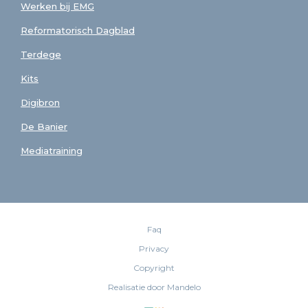
Werken bij EMG
Reformatorisch Dagblad
Terdege
Kits
Digibron
De Banier
Mediatraining
Faq
Privacy
Copyright
Realisatie door Mandelo