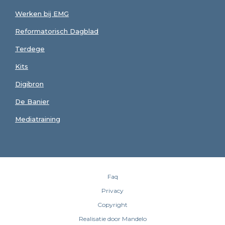
Werken bij EMG
Reformatorisch Dagblad
Terdege
Kits
Digibron
De Banier
Mediatraining
Faq
Privacy
Copyright
Realisatie door Mandelo