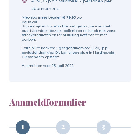
€ 74,95 p.p.* Maximaal 2 personen per
abonnement.
Niet-abonnees betalen € 79,95 p.p.
Vol is vol!
Prijzen zijn inclusief koffie met gebak, vervoer met
bus, tulpentoer, bezoek bollenboer en lunch met verse
streekproducten en ter afsluiting koffie/thee met
bonbon.
Extra bij te boeken: 3-gangendiner voor € 20,- p.p.
exclusief drankjes. Dit kan alleen als u in Hardinxveld-
Giessendam opstapt!
Aanmelden voor 25 april 2022.
Aanmeldformulier
Call me back by fax
1
2
3