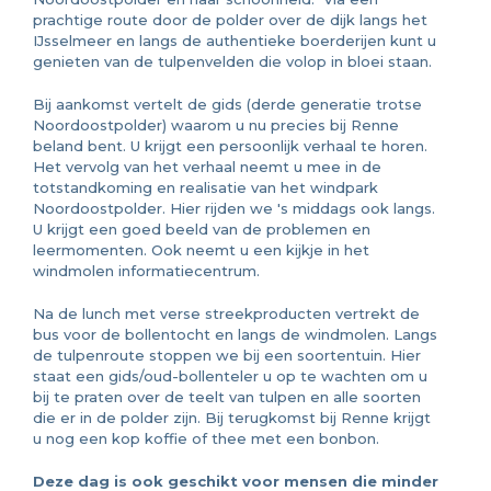
prachtige route door de polder over de dijk langs het
IJsselmeer en langs de authentieke boerderijen kunt u
genieten van de tulpenvelden die volop in bloei staan.
Bij aankomst vertelt de gids (derde generatie trotse
Noordoostpolder) waarom u nu precies bij Renne
beland bent. U krijgt een persoonlijk verhaal te horen.
Het vervolg van het verhaal neemt u mee in de
totstandkoming en realisatie van het windpark
Noordoostpolder. Hier rijden we 's middags ook langs.
U krijgt een goed beeld van de problemen en
leermomenten. Ook neemt u een kijkje in het
windmolen informatiecentrum.
Na de lunch met verse streekproducten vertrekt de
bus voor de bollentocht en langs de windmolen. Langs
de tulpenroute stoppen we bij een soortentuin. Hier
staat een gids/oud-bollenteler u op te wachten om u
bij te praten over de teelt van tulpen en alle soorten
die er in de polder zijn. Bij terugkomst bij Renne krijgt
u nog een kop koffie of thee met een bonbon.
Deze dag is ook geschikt voor mensen die minder