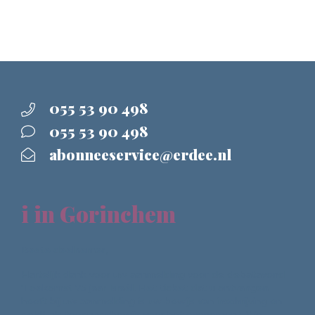
055 53 90 498
055 53 90 498
abonneeservice@erdee.nl
i in Gorinchem
Beste deelnemer,
Hartelijk dank voor uw aanmelding voor de debatavond
'Toekomst 75 jaar Israël. Het ticket dat u ontvangen
heeft bij uw aanmelding is uw bewijs van inschrijving en
geldt als toegangsbewijs voor het evenement. We