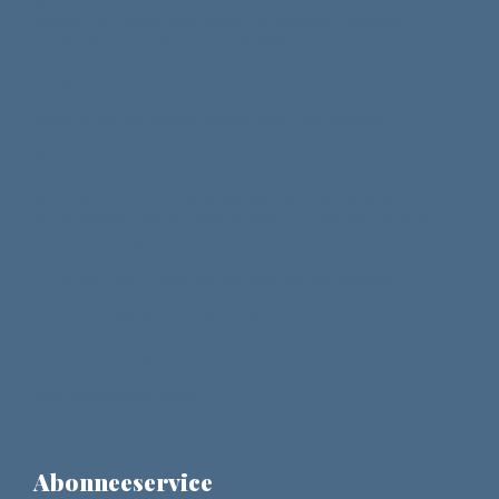
kunnen uw ticket ook vanaf uw telefoon scannen,
uitprinten is dus niet noodzakelijk.
Programma:
Vanaf 19.00 uur inloop, koffie/thee met lekkers
19.30 uur Opening avond
19.45 tot 20.30 uur Referaat van de drie debaters:
opperrabbijn Jacobs, Naomi Mestrum van het CIDI en
Jaap Hamburger van Een Ander Joods Geluid
20.30 uur Pauze met koffie/thee en wortelcake
20.45 uur Debat met de sprekers
21.45 uur Sluiting
Met vriendelijke groet,
Reformatorisch Dagblad
Abonneeservice