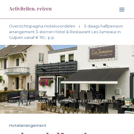
Activiteiten, reizen
Overzichtspagina Hotelvoordelen
3-daags halfpension
arrangement 3-sterren Hotel & Restaurant Les Jumeaux in
Gulpen vanaf € 110,- p.p.
HOTEL & RESTAURANT LES JUMEAUX HEEFT EEN GEZELLIG
TERRAS...
Hotelarrangement