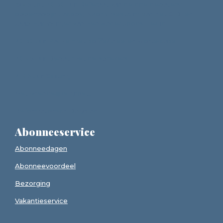
19.45 tot 20.30 uur Referaat van de drie debaters:
opperrabbijn Jacobs, Naomi Mestrum van het CIDI en
Jaap Hamburger van Een Ander Joods Geluid
20.30 uur Pauze met koffie/thee en wortelcake
20.45 uur Debat met de sprekers
21.45 uur Sluiting
Met vriendelijke groet,
Reformatorisch Dagblad
Abonneeservice
Abonneedagen
Abonneevoordeel
Bezorging
Vakantieservice