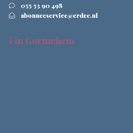
055 53 90 498
abonneeservice@erdee.nl
i in Gorinchem
Beste deelnemer,
Hartelijk dank voor uw aanmelding voor de debatavond
'Toekomst 75 jaar Israël. Het ticket dat u ontvangen
heeft bij uw aanmelding is uw bewijs van inschrijving en
geldt als toegangsbewijs voor het evenement. We
kunnen uw ticket ook vanaf uw telefoon scannen,
uitprinten is dus niet noodzakelijk.
Programma:
Vanaf 19.00 uur inloop, koffie/thee met lekkers
19.30 uur Opening avond