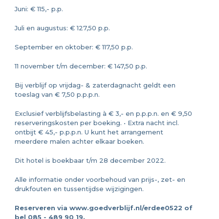
Juni: € 115,- p.p.
Juli en augustus: € 127,50 p.p.
September en oktober: € 117,50 p.p.
11 november t/m december: € 147,50 p.p.
Bij verblijf op vrijdag- & zaterdagnacht geldt een
toeslag van € 7,50 p.p.p.n.
Exclusief verblijfsbelasting à € 3,- en p.p.p.n. en € 9,50
reserveringskosten per boeking. • Extra nacht incl.
ontbijt € 45,- p.p.p.n. U kunt het arrangement
meerdere malen achter elkaar boeken.
Dit hotel is boekbaar t/m 28 december 2022.
Alle informatie onder voorbehoud van prijs-, zet- en
drukfouten en tussentijdse wijzigingen.
Reserveren via www.goedverblijf.nl/erdee0522 of
bel 085 - 489 90 19.