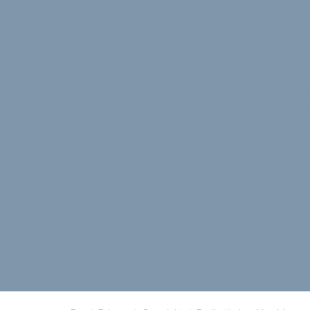
Programma:
Vanaf 19.00 uur inloop, koffie/thee met lekkers
19.30 uur Opening avond
19.45 tot 20.30 uur Referaat van de drie debaters: 
Jacobs, Naomi Mestrum van het CIDI en Jaap Ham
Ander Joods Geluid
20.30 uur Pauze met koffie/thee en wortelcake
20.45 uur Debat met de sprekers
21.45 uur Sluiting
Met vriendelijke groet,
Reformatorisch Dagblad