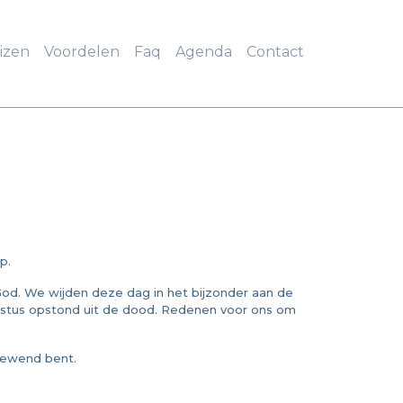
eizen
Voordelen
Faq
Agenda
Contact
p.
God. We wijden deze dag in het bijzonder aan de
ristus opstond uit de dood. Redenen voor ons om
gewend bent.