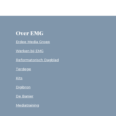
Over EMG
Erdee Media Groep
Werken bij EMG
Reformatorisch Dagblad
Terdege
Kits
Digibron
De Banier
Mediatraining